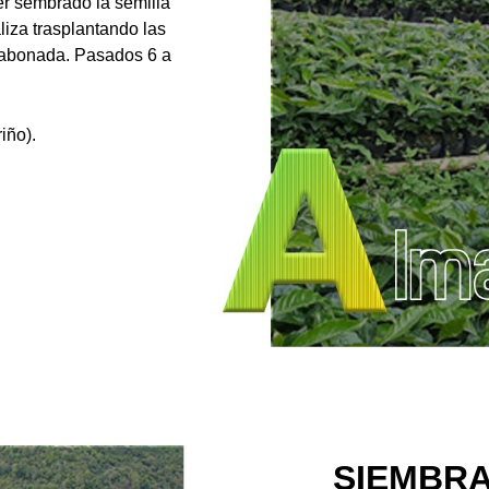
r sembrado la semilla
liza trasplantando las
 abonada. Pasados 6 a
.
iño).
SIEMBRA