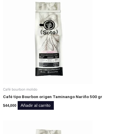
Café bourbon molido
Café tipo Bourbon origen Taminango Nariño 500 gr
Añadir al carrito
$
44,000