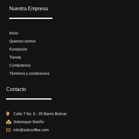
c
s
u
Nuestra Empresa
e
t
t
b
a
u
o
g
b
Inicio
o
r
e
Quienes somos
k
a
Fundación
m
Tienda
Contáctenos
Términos y condiciones
Contacto
Calle 7 No. 6 - 35 Barrio Bolivar
Sotomayor Nariño
info@sotocoffee.com