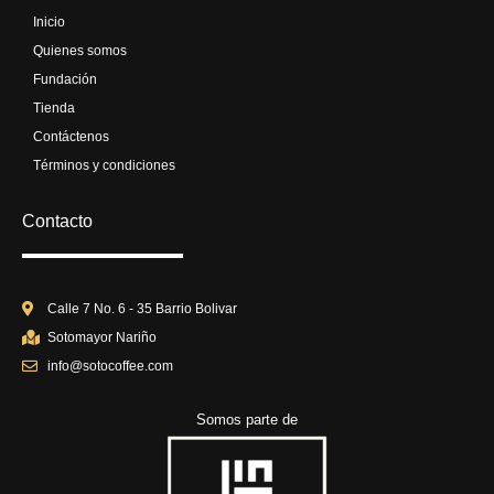
o
g
b
Inicio
o
r
e
Quienes somos
k
a
Fundación
m
Tienda
Contáctenos
Términos y condiciones
Contacto
Calle 7 No. 6 - 35 Barrio Bolivar
Sotomayor Nariño
info@sotocoffee.com
Somos parte de