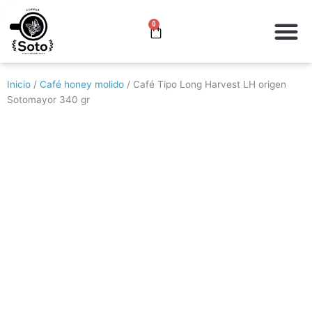
Ir
M
al
Quienes somos
0
Cart
contenido
Inicio
/
Café honey molido
/ Café Tipo Long Harvest LH origen
Sotomayor 340 gr