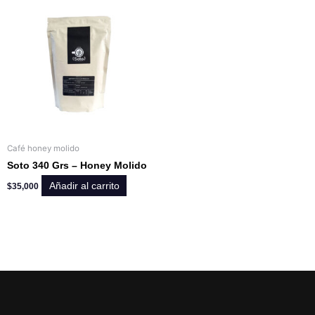
Café honey molido
Soto 340 Grs – Honey Molido
Añadir al carrito
$
35,000