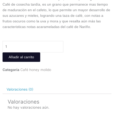
Café de cosecha tardía, es un grano que permanece mas tiempo
de maduración en el cafeto, lo que permite un mayor desarrollo de
sus azucares y mieles, logrando una taza de café, con notas a
frutos oscuros como la uva y mora y que resalta aún más las
caracteristicas notas acarameladas del café de Nariño.
Café
Tipo
Long
Añadir al carrito
Harvest
LH
Categoría
Café honey molido
origen
Sotomayor
340
gr
Valoraciones (0)
cantidad
Valoraciones
No hay valoraciones aún.