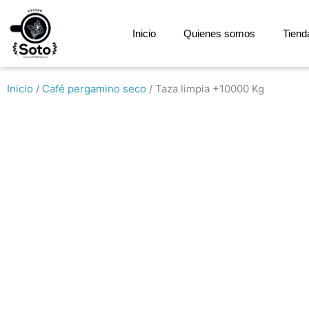
Ir
al
Inicio
Quienes somos
Tiend
contenido
Inicio
/
Café pergamino seco
/ Taza limpia +10000 Kg