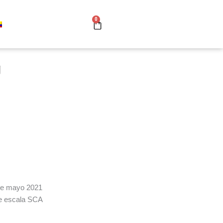
0
Cart
g
 de mayo 2021
re escala SCA