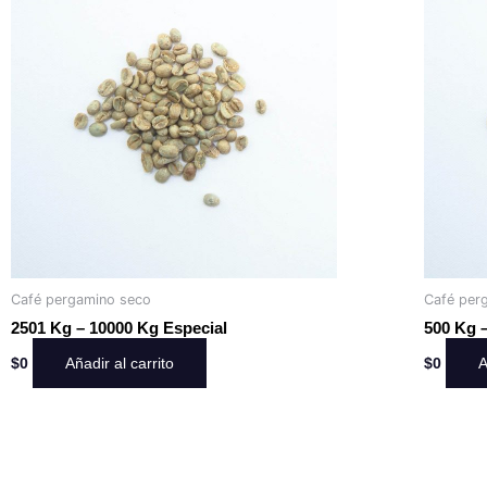
Café pergamino seco
Café per
2501 Kg – 10000 Kg Especial
500 Kg 
Añadir al carrito
A
$
0
$
0