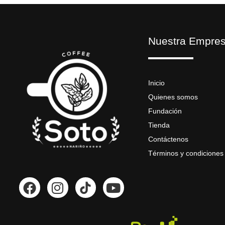
Nuestra Empre
Inicio
Quienes somos
Fundación
Tienda
Contáctenos
Términos y condiciones
F
I
Y
a
n
o
c
s
u
e
t
t