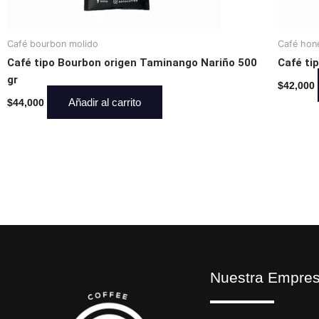
Café bourbon molido
Café hon
Café tipo Bourbon origen Taminango Nariño 500
Café ti
gr
$
42,000
Añadir al carrito
$
44,000
Nuestra Empre