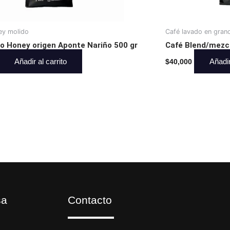
ey molido
Café lavado en gran
po Honey origen Aponte Nariño 500 gr
Café Blend/mezcl
Añadir al carrito
Añadir
$
40,000
sa
Contacto