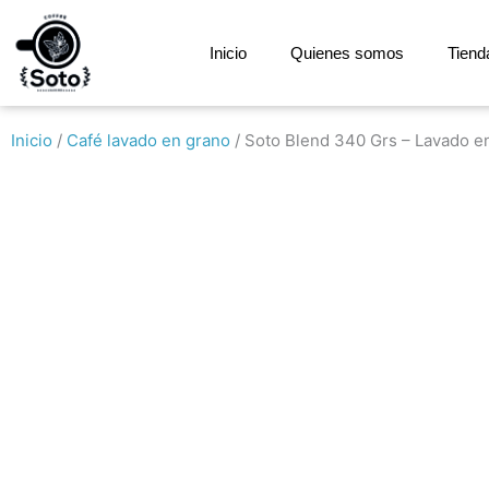
Ir
al
Inicio
Quienes somos
Tiend
contenido
Inicio
/
Café lavado en grano
/ Soto Blend 340 Grs – Lavado e