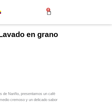
0
Cart
 Lavado en grano
es de Nariño, presentamos un café
 medio cremoso y un delicado sabor