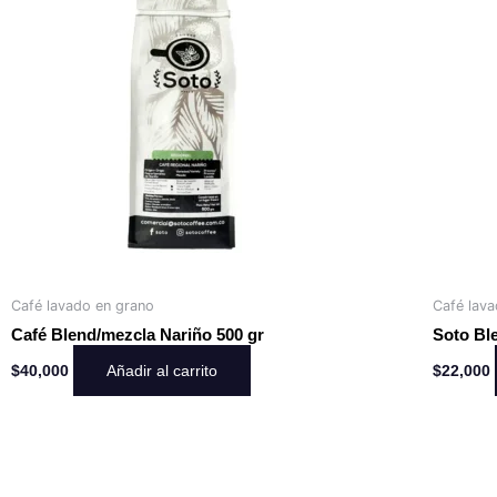
Café lavado en grano
Café lav
Café Blend/mezcla Nariño 500 gr
Soto Bl
Añadir al carrito
$
40,000
$
22,000