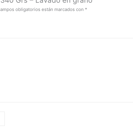
d 340 Grs – Lavado en grano”
campos obligatorios están marcados con
*