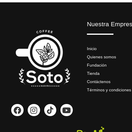
Nuestra Empre
Inicio
Quienes somos
Fundación
Tienda
Contáctenos
Términos y condiciones
F
I
Y
a
n
o
c
s
u
e
t
t